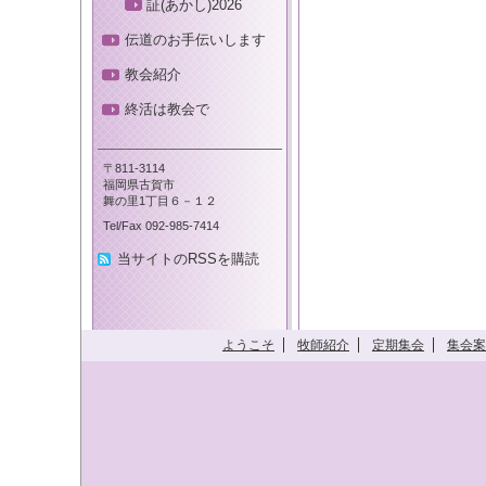
証(あかし)2026
伝道のお手伝いします
教会紹介
終活は教会で
〒811-3114
福岡県古賀市
舞の里1丁目６－１２
Tel/Fax 092-985-7414
当サイトのRSSを購読
ようこそ
牧師紹介
定期集会
集会案