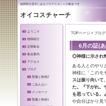
福岡県古賀市にあるプロテスタントの教会です
オイコスチャーチ
ようこそ
TOPページ
>
ブログ
牧師紹介
6月の証(あ
定期集会
集会案内
◎神様に示され
アクセス
ある人とのやり
ブログ
神様に「このモ
聖書と映画2
スは振り向いて
ごあんない
た。『下がれ。
メッセージ
を思っている。
聖書と映画1
や自分ばかり見