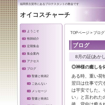
福岡県古賀市にあるプロテスタントの教会です
オイコスチャーチ
ようこそ
TOPページ
> ブログ
牧師紹介
ブログ
定期集会
集会案内
8月の証(あかし
アクセス
◎神様の癒しを
ブログ
ある時、重い荷
聖書と映画2
翌日は仕事で穴
ごあんない
は平安でした。
メッセージ
い」と言われた
聖書と映画1
後、背中は癒さ