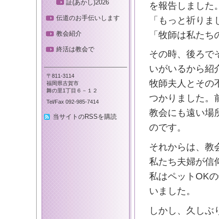
証(あかし)2026
を報告しました
伝道のお手伝いします
「もっと祈りま
「牧師は私たち
教会紹介
終活は教会で
その時、後ろで
いがいるから紹
〒811-3114
牧師夫人とその
福岡県古賀市
舞の里1丁目６－１２
つかりました。
Tel/Fax 092-985-7414
教会にも遠い場
当サイトのRSSを購読
のです。
それからは、教
私たち夫婦が信
私はペットOK
いました。
しかし、久しぶ