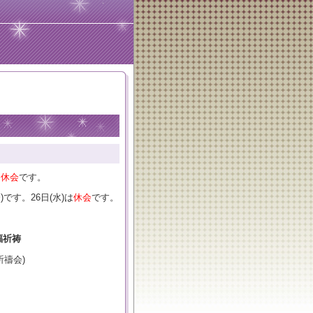
は
休会
です。
です。26日(水)は
休会
です。
福祈祷
祈禱会)