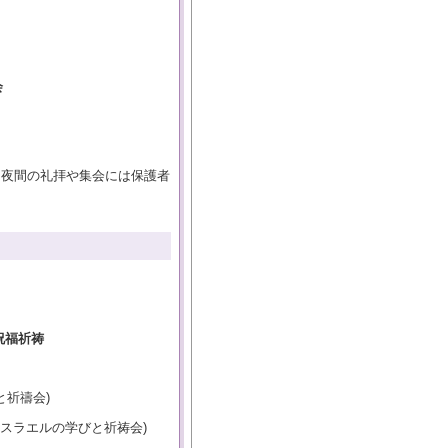
会
、夜間の礼拝や集会には保護者
祝福祈祷
と祈禱会)
イスラエルの学びと祈祷会)