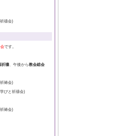
祈禱会)
休会
です。
福祈禱
、午後から
教会総会
祈祷会)
学びと祈禱会)
祈祷会)