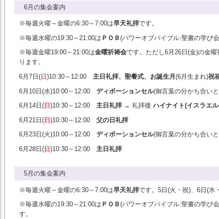
6月の集会案内
※毎週火曜～金曜の6:30～7:00は
早天礼拝
です。
※毎週水曜の19:30～21:00は
ＰＯＢ
(パワーオブバイブル:聖書の学び会
※毎週金曜19:00～21:00は
金曜祈祷会
です。ただし6月26日(金)の金
ります。
6月7日(
日
)10:30～12:00
主日礼拝、聖餐式、お誕生月
(6月生まれ)
祝
6月10日(水)10:00～12:00
ディボーションセル
(御言葉の分かち合いと
6月14日(
日
)10:30～12:00
主日礼拝
→
礼拝後
ハイナイト
(イスラエ
6月21日(
日
)10:30～12:00
父の日礼拝
6月23日(火)10:00～12:00
ディボーションセル
(御言葉の分かち合いと
6月28日(
日
)10:30～12:00
主日礼拝
5月の集会案内
※毎週火曜～金曜の6:30～7:00は
早天礼拝
です。5日(火・祝)、6日(水
※毎週水曜の19:30～21:00は
ＰＯＢ
(パワーオブバイブル:聖書の学び会
す。