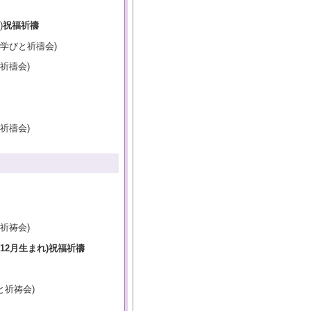
)
祝福祈禱
学びと祈禱会)
祈禱会)
祈禱会)
祈祷会)
12月生まれ)祝福祈禱
と祈祷会)