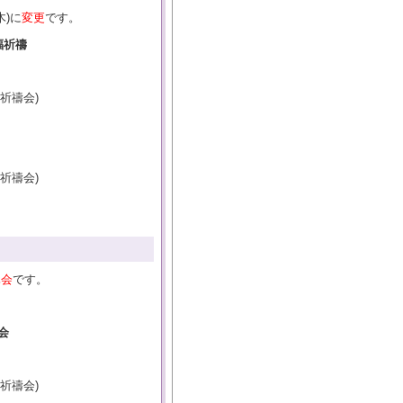
木)に
変更
です。
福祈禱
祈禱会)
祈禱会)
休会
です。
会
祈禱会)