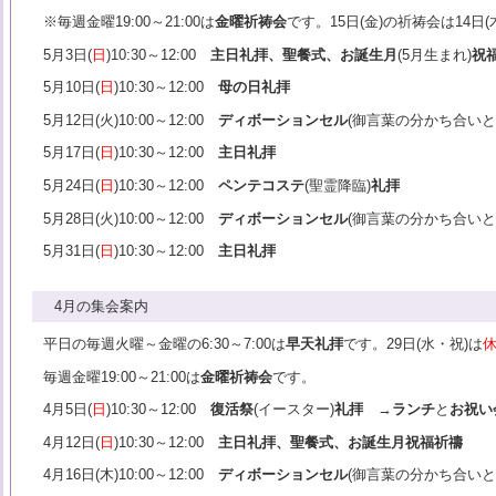
※毎週金曜19:00～21:00は
金曜祈祷会
です。15日(金)の祈祷会は14日(
5月3日(
日
)10:30～12:00
主日礼拝、聖餐式、お誕生月
(5月生まれ)
祝
5月10日(
日
)10:30～12:00
母の日礼拝
5月12日(火)10:00～12:00
ディボーションセル
(御言葉の分かち合いと
5月17日(
日
)10:30～12:00
主日礼拝
5月24日(
日
)10:30～12:00
ペンテコステ
(聖霊降臨)
礼拝
5月28日(火)10:00～12:00
ディボーションセル
(御言葉の分かち合いと
5月31日(
日
)10:30～12:00
主日礼拝
4月の集会案内
平日の毎週火曜～金曜の6:30～7:00は
早天礼拝
です。29日(水・祝)は
毎週金曜19:00～21:00は
金曜祈祷会
です。
4月5日(
日
)10:30～12:00
復活祭
(イースター)
礼拝
→
ランチ
と
お祝い
4月12日(
日
)10:30～12:00
主日礼拝、聖餐式、お誕生月祝福祈禱
4月16日(木)10:00～12:00
ディボーションセル
(御言葉の分かち合いと