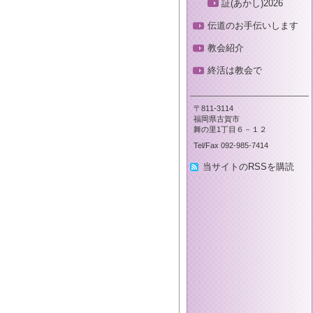
証(あかし)2026
伝道のお手伝いします
教会紹介
終活は教会で
〒811-3114
福岡県古賀市
舞の里1丁目６－１２
Tel/Fax 092-985-7414
当サイトのRSSを購読