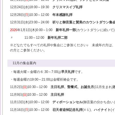
12月24日(水)18:00～19:30
クリスマスイブ礼拝
12月28日(
日
)10:30～12:00
年末感謝礼拝
12月31日(水)23:00～24:00
祈りと御言葉と賛美のカウントダウン集
2026
年1月1日(木)0:00～1:00
新年礼拝一部
(カウントダウンに続いて)
〃 11:00～12:00
新年礼拝二部
※どなたでもすべての礼拝や集会にご参加ください♪ 未成年の方は
の方とご参加ください。
11月の集会案内
・毎週火曜～金曜の６:30～7:00は
早天礼拝
です。
・毎週金曜の19:00～21:00は金曜祈祷会です。
11月2日(
日
)10:30～12:00
主日礼拝、聖餐式、お誕生月
(11月生まれ)
11月9日(
日
)10:30～12:00
主日礼拝
11月13日(木)10:00～12:00
ディボーションセル
(御言葉の分かち合い
11月16日(
日
)10:30～12:00
召天者追悼記念礼拝
(※１)、
ハイナイト
(