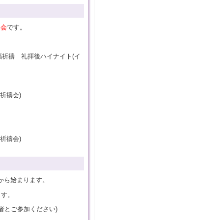
休会
です。
)祝福祈禱 礼拝後ハイナイト(イ
と祈禱会)
と祈禱会)
)から始まります。
ます。
者とご参加ください)