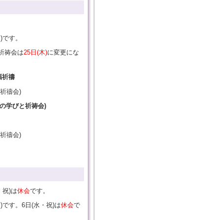
)です。
曜祈祷会は
25日
(木)
に変更にな
福祈禱
祈禱会)
ルの学びと祈祷会)
祈禱会)
・祝)は
休会
です。
)です。6日(水・祝)は
休会
で