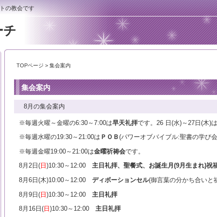
トの教会です
ーチ
TOPページ
> 集会案内
集会案内
8月の集会案内
※毎週火曜～金曜の6:30～7:00は
早天礼拝
です。26 日(水)～27日(木)
※毎週水曜の19:30～21:00は
ＰＯＢ
(パワーオブバイブル:聖書の学び会)
※毎週金曜19:00～21:00は
金曜祈祷会
です。
8月2日(
日
)10:30～12:00
主日礼拝、聖餐式、お誕生月(9月生まれ)祝
8月6日(木)10:00～12:00
ディボーションセル
(御言葉の分かち合いと
8月9日(
日
)10:30～12:00
主日礼拝
8月16日(
日
)10:30～12:00
主日礼拝