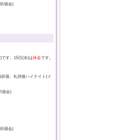
祈禱会)
。
です。15日(水)は
休会
です。
)祝福祈禱、礼拝後ハイナイト(イ
祈禱会)
と祈禱会)