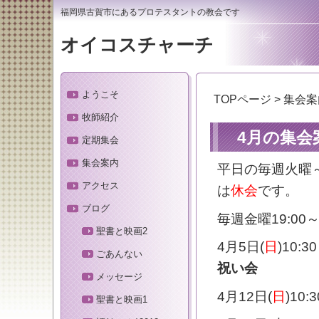
福岡県古賀市にあるプロテスタントの教会です
オイコスチャーチ
ようこそ
TOPページ
>
集会案
牧師紹介
4月の集会
定期集会
集会案内
平日の毎週火曜～金
アクセス
は
休会
です。
ブログ
毎週金曜19:00～
聖書と映画2
4月5日(
日
)10:
ごあんない
祝い会
メッセージ
4月12日(
日
)10
聖書と映画1