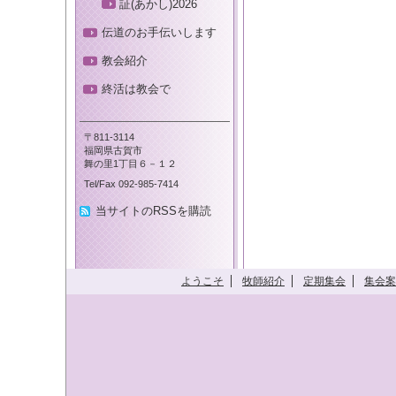
証(あかし)2026
伝道のお手伝いします
教会紹介
終活は教会で
〒811-3114
福岡県古賀市
舞の里1丁目６－１２
Tel/Fax 092-985-7414
当サイトのRSSを購読
ようこそ
牧師紹介
定期集会
集会案