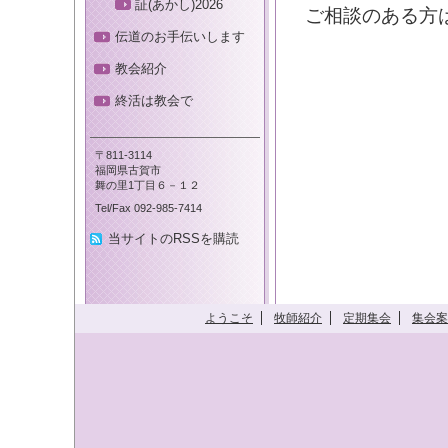
証(あかし)2026
ご相談のある方
伝道のお手伝いします
教会紹介
終活は教会で
〒811-3114
福岡県古賀市
舞の里1丁目６－１２
Tel/Fax 092-985-7414
当サイトのRSSを購読
ようこそ
牧師紹介
定期集会
集会案