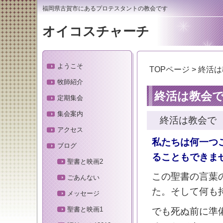
福岡県古賀市にあるプロテスタントの教会です
オイコスチャーチ
ようこそ
TOPページ
> 終活
牧師紹介
終活は教会
定期集会
集会案内
終活は教会で
アクセス
私たちは何一つ
ブログ
ることもできま
聖書と映画2
この聖書の言葉
ごあんない
た。そして何も
メッセージ
聖書と映画1
でも死ぬ前に準