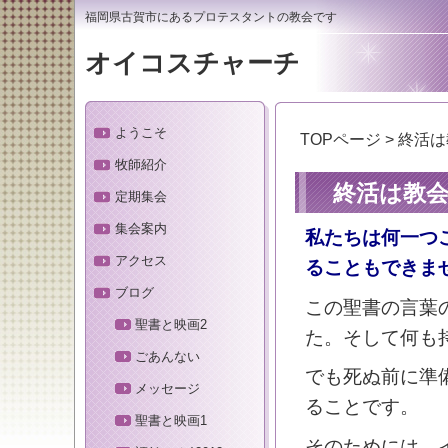
福岡県古賀市にあるプロテスタントの教会です
オイコスチャーチ
ようこそ
TOPページ
>
終活は
牧師紹介
終活は教会
定期集会
集会案内
私たちは何一つ
アクセス
ることもできま
ブログ
この聖書の言葉
聖書と映画2
た。そして何も
ごあんない
でも死ぬ前に準
メッセージ
ることです。
聖書と映画1
そのためには、