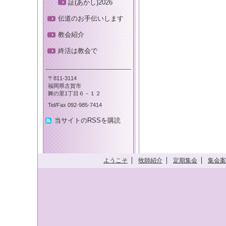
証(あかし)2026
伝道のお手伝いします
教会紹介
終活は教会で
〒811-3114
福岡県古賀市
舞の里1丁目６－１２
Tel/Fax 092-985-7414
当サイトのRSSを購読
ようこそ
牧師紹介
定期集会
集会案